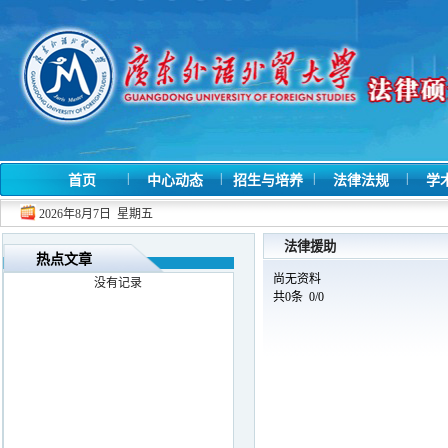
|
|
|
|
首页
中心动态
招生与培养
法律法规
学
2026年8月7日 星期五
法律援助
热点文章
尚无资料
没有记录
共0条 0/0